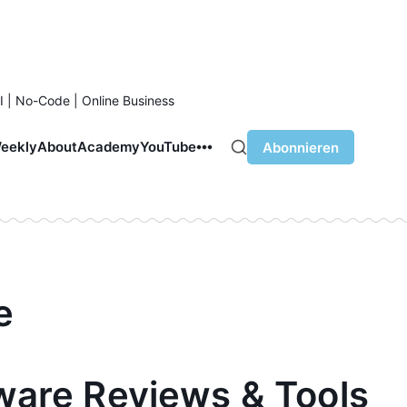
I | No-Code | Online Business
eekly
About
Academy
YouTube
Abonnieren
e
ware Reviews & Tools