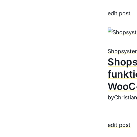
edit post
Shopsyste
Shops
funkt
WooC
by
Christia
edit post