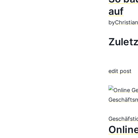
auf
by
Christia
Zuletz
edit post
Geschäfsti
Online