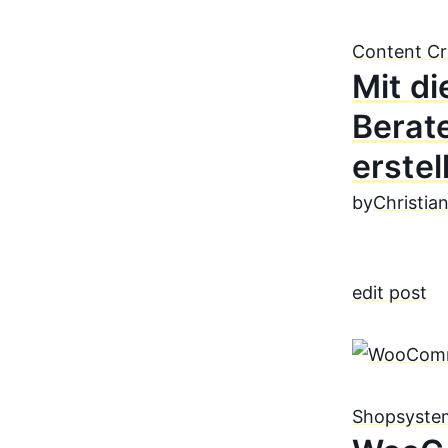
Content Cr
Mit di
Berat
erste
by
Christia
edit post
Shopsyste