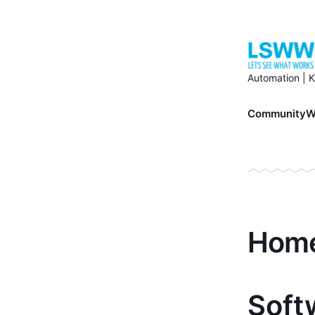
Automation | K
Community
W
Hom
Soft