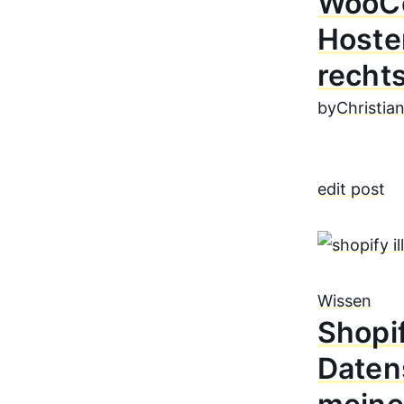
WooCo
Hoste
recht
by
Christia
edit post
Wissen
Shopif
Daten