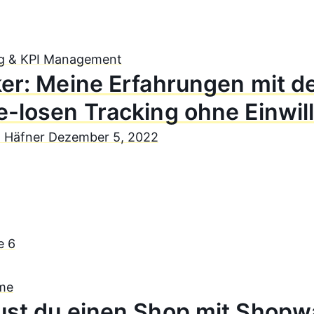
g & KPI Management
ker: Meine Erfahrungen mit 
e-losen Tracking ohne Einwil
n Häfner
Dezember 5, 2022
me
ust du einen Shop mit Shopw