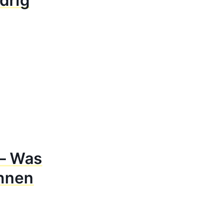
drig
 – Was
innen