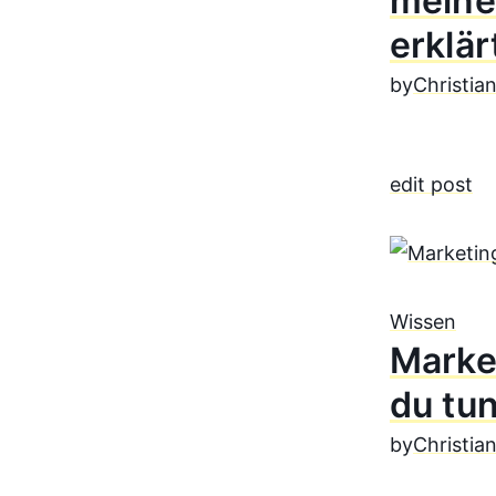
meine
erklär
by
Christia
edit post
Wissen
Marke
du tu
by
Christia