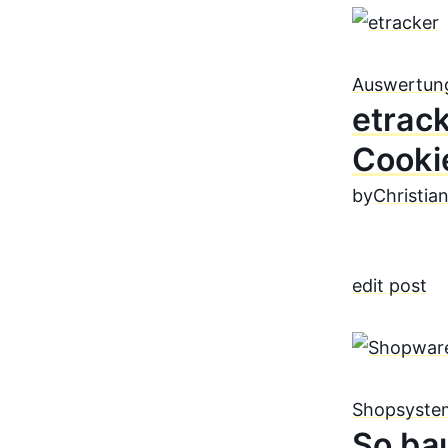
Auswertun
etrac
Cooki
by
Christia
edit post
Shopsyste
So ba