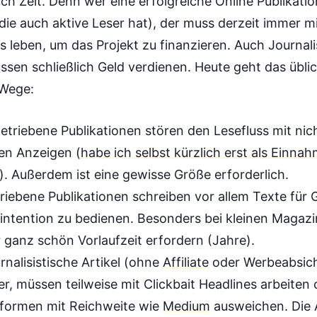
ch Zeit. Denn wer eine erfolgreiche Online Publikati
ie auch aktive Leser hat), der muss derzeit immer mi
 leben, um das Projekt zu finanzieren. Auch Journal
ssen schließlich Geld verdienen. Heute geht das übli
 Wege:
triebene Publikationen stören den Lesefluss mit nic
en Anzeigen (
habe ich selbst kürzlich erst als Einna
). Außerdem ist eine gewisse Größe erforderlich.
riebene Publikationen schreiben vor allem Texte für
intention zu bedienen. Besonders bei kleinen Magaz
 ganz schön Vorlaufzeit erfordern (Jahre).
rnalisistische Artikel (ohne
Affiliate
oder Werbeabsic
r, müssen teilweise mit Clickbait Headlines arbeiten 
tformen mit Reichweite wie
Medium
ausweichen. Die A