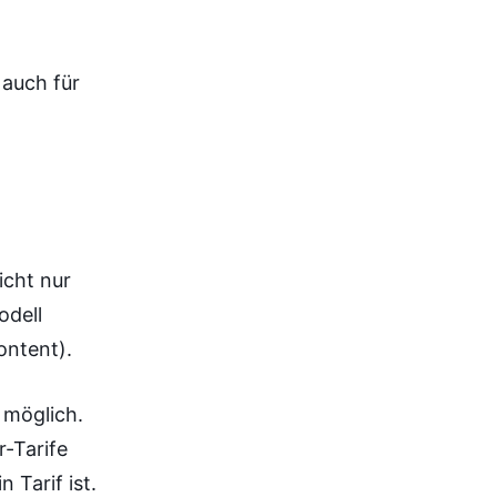
 auch für
icht nur
odell
ontent).
 möglich.
r-Tarife
 Tarif ist.