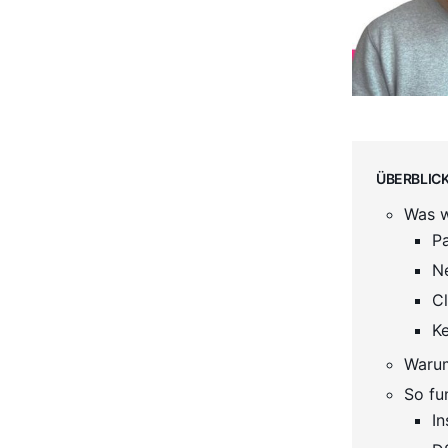
Überblic
Was w
P
Ne
Cl
Ke
Warum
So fu
In