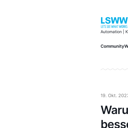
Automation | K
Community
W
19. Okt. 202
Waru
bess