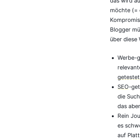
das wird au
möchte (= d
Kompromiss
Blogger mü
über diese
Werbe-ge
relevant
getestet
SEO
-get
die Such
das aber
Rein Jou
es schwe
auf Plat