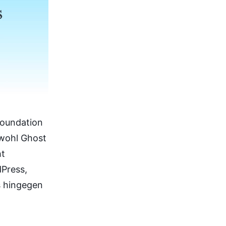
Foundation
bwohl Ghost
ht
dPress,
s hingegen