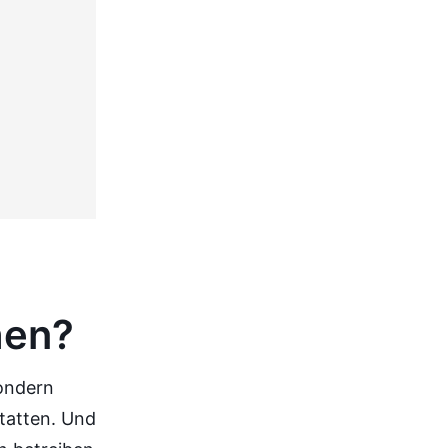
hen?
ondern
tatten. Und