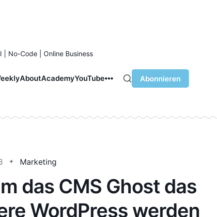
I | No-Code | Online Business
eekly
About
Academy
YouTube
Abonnieren
3
Marketing
m das CMS Ghost das
ere WordPress werden