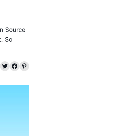
en Source
t. So