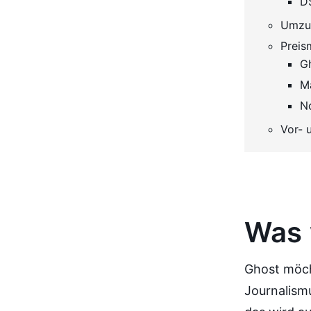
D
Umzug
Preis
Gh
M
No
Vor- 
Was 
Ghost möch
Journalism