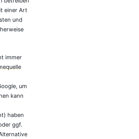
on betreiben
t einer Art
isten und
cherweise
ht immer
hmequelle
 Google, um
inen kann
ht) haben
oder ggf.
lternative